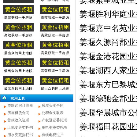
姜堰紫星城业主
姜堰胜利华庭业主
姜堰嘉中名苑业主
姜堰久源尚郡业主
姜堰金港花园业主
姜堰湖西人家业主
姜堰东方巴黎城业
姜堰德驰金郡业主
实用工具
贷款购房计算器
房屋买卖合同
姜堰华晨城市公馆
房屋租赁合同
公积金支取表
贷款收入证明
产权登记委托书
姜堰福田花园业
土地变更委托书
用电变更委托书
用水变更委托书
有线电视过户