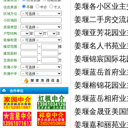
搜索类型：
出售房源
出租房源
姜堰各小区业主
信息来源：
不限
中介
个人
区域方位：
姜堰二手房交流
小区地段：
房屋类型：
姜堰亚芳花园业
户型结构：
室
厅
卫
装修程度：
姜堰名人书苑业主
楼层范围：
～
楼
建筑面积：
～
㎡
姜堰锦宸国际花园
交易价格：
～
万
所属小学：
姜堰蓝岳首府业
所属中学：
姜堰榕锦花园业
合作单位
姜堰蓝岳相府业
姜堰金晟亚美国际
姜堰嘉和丽苑业