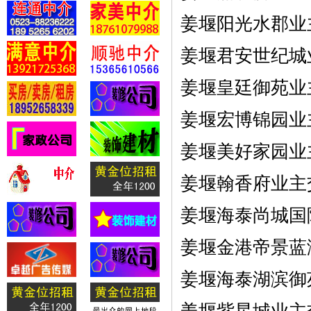
姜堰阳光水郡业
姜堰君安世纪城
姜堰皇廷御苑业
姜堰宏博锦园业
姜堰美好家园业
姜堰翰香府业主
姜堰海泰尚城国
姜堰金港帝景蓝湾
姜堰海泰湖滨御苑