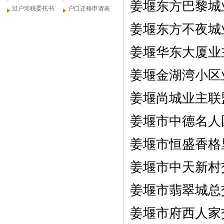
姜堰东方巴黎城业
过户涉税委托书
户口迁移申请表
姜堰东方不夜城
姜堰华东大厦业主
姜堰金湖湾小区业
姜堰尚城业主联
姜堰市中德名人国
姜堰市恒盛香格里
姜堰市中天新村
姜堰市翡翠城
姜堰市府西