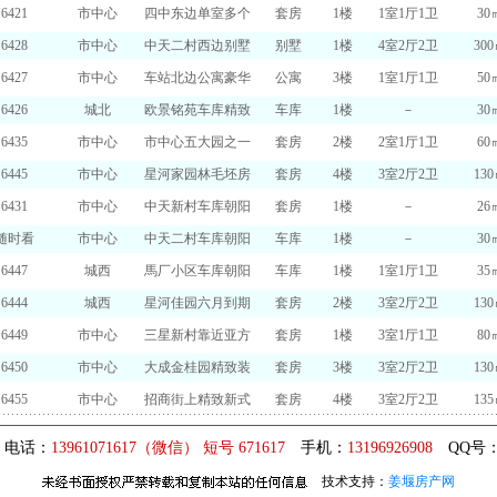
6421
市中心
四中东边单室多个
套房
1楼
1室1厅1卫
30
6428
市中心
中天二村西边别墅
别墅
1楼
4室2厅2卫
30
6427
市中心
车站北边公寓豪华
公寓
3楼
1室1厅1卫
50
6426
城北
欧景铭苑车库精致
车库
1楼
－
30
6435
市中心
市中心五大园之一
套房
2楼
2室1厅1卫
60
6445
市中心
星河家园林毛坯房
套房
4楼
3室2厅2卫
13
6431
市中心
中天新村车库朝阳
套房
1楼
－
26
随时看
市中心
中天二村车库朝阳
车库
1楼
－
30
6447
城西
馬厂小区车库朝阳
车库
1楼
1室1厅1卫
35
6444
城西
星河佳园六月到期
套房
2楼
3室2厅2卫
13
6449
市中心
三星新村靠近亚方
套房
1楼
3室1厅1卫
80
6450
市中心
大成金桂园精致装
套房
3楼
3室2厅2卫
13
6455
市中心
招商街上精致新式
套房
4楼
3室2厅2卫
13
 电话：
13961071617（微信） 短号 671617
手机：
13196926908
QQ号
技术支持：
姜堰房产网