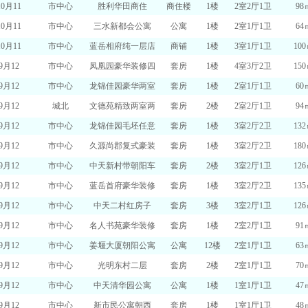
10月11
市中心
胜利华田商住
商住楼
1楼
2室2厅1卫
98
10月11
市中心
三水新都会公寓
公寓
1楼
2室1厅1卫
64
10月11
市中心
蓝岳相府纯一层店
商铺
1楼
3室1厅1卫
10
9月12
市中心
凤凰园豪华装修四
套房
1楼
4室3厅2卫
15
9月12
市中心
龙锦佳园豪华两室
套房
1楼
2室1厅1卫
60
9月12
城北
文德苑精致两室两
套房
2楼
2室2厅1卫
94
9月12
市中心
龙锦佳园毛坯任意
套房
1楼
3室2厅2卫
13
9月12
市中心
久源尚郡复式豪装
套房
1楼
3室2厅2卫
18
9月12
市中心
中天新村带朝阳车
套房
2楼
3室2厅1卫
12
9月12
市中心
蓝岳首府豪华装修
套房
1楼
3室2厅2卫
13
9月12
市中心
中天二村红房子
套房
3楼
3室2厅1卫
12
9月12
市中心
名人书苑豪华装修
套房
1楼
2室2厅1卫
91
9月12
市中心
姜堰大厦朝阳公寓
公寓
12楼
2室1厅1卫
63
9月12
市中心
光明东村二层
套房
2楼
2室1厅1卫
70
9月12
市中心
中天清华园公寓
公寓
1楼
1室1厅1卫
47
9月12
市中心
新市民公寓朝西
套房
1楼
1室1厅1卫
48