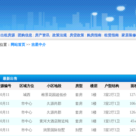
出租房源
|
团购信息
|
房产资讯
|
政策法规
|
房贷政策
|
购房指南
|
租赁指南
|
家居装修
位置：
网站首页
>>
吉星中介
最新出售
房源编号
区域方位
小区地段
房型
楼层
户型结构
面
10月11
城西
榕景花园超低价
套房
1楼
3室2厅2卫
12
10月11
市中心
久源尚郡
套房
1楼
3室2厅1卫
10
10月11
市中心
久源尚郡
套房
1楼
3室2厅2卫
12
10月11
市中心
黄河大酒店附近纯
套房
1楼
1室1厅1卫
45
10月11
市中心
润景国际别墅
别墅
1楼
5室3厅3卫
24