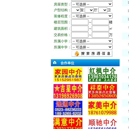
房屋类型：
户型结构：
室
厅
卫
装修程度：
楼层范围：
～
楼
建筑面积：
～
㎡
交易价格：
～
万
所属小学：
所属中学：
合作单位