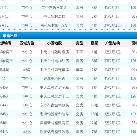
9月12
市中心
二中东边三加四
套房
3楼
4室2厅2卫
19
9月12
市中心
中天新村二层
套房
2楼
2室2厅1卫
90
9月12
市中心
南苑新村四+五复
套房
4楼
3室2厅2卫
18
最新出租
房源编号
区域方位
小区地段
房型
楼层
户型结构
面
时看房子
市中心
中天二村随时看房
车库
1楼
1室1厅1卫
30
时看房子
市中心
中天二村电梯红房
套房
6楼
3室2厅1卫
12
钥匙房
城南
中天二村两连车库
车库
1楼
1室1厅1卫
60
11
市中心
香溪美地附近
套房
4楼
4室2厅1卫
15
6459
市中心
中天二村红房子精
套房
1楼
2室2厅1卫
90
6460
市中心
中天二村红房子三
套房
4楼
3室2厅1卫
12
6443
市中心
东方不夜城精致装
套房
16楼
1室1厅1卫
70
6458
市中心
宏博锦园豪华装修
套房
15楼
3室2厅1卫
12
6461
市中心
憬园新村精致两室
套房
2楼
2室2厅1卫
75
6418
城北
欧景铭苑精致装修
套房
7楼
2室2厅1卫
11