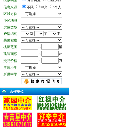
搜索类型：
出售房源
出租房源
信息来源：
不限
中介
个人
区域方位：
小区地段：
房屋类型：
户型结构：
室
厅
卫
装修程度：
楼层范围：
～
楼
建筑面积：
～
㎡
交易价格：
～
万
所属小学：
所属中学：
合作单位